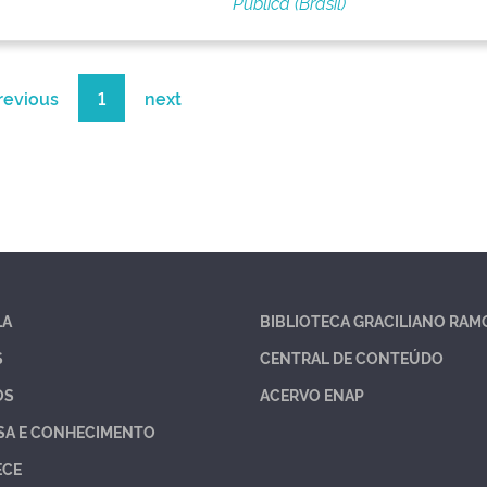
Pública (Brasil)
revious
1
next
LA
BIBLIOTECA GRACILIANO RAM
S
CENTRAL DE CONTEÚDO
OS
ACERVO ENAP
SA E CONHECIMENTO
ECE