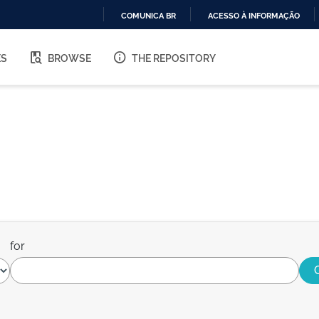
COMUNICA BR
ACESSO À INFORMAÇÃO
IR
PARA
ES
BROWSE
THE REPOSITORY
O
CONTEÚDO
for