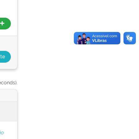
econds).
ão