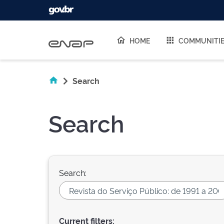
Skip navigation
HOME
COMMUNITI
Search
Search
Search:
Current filters: