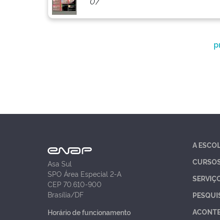
07
p
A ESCO
CURSO
Asa Sul
SPO Área Especial 2-A
SERVIÇ
CEP 70.610-900
Brasília/DF
PESQUI
ACONT
Horário de funcionamento