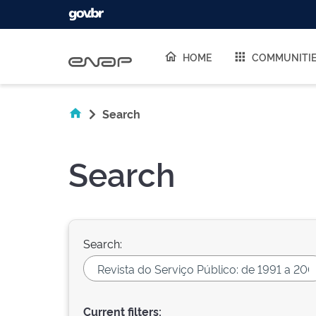
Skip navigation
HOME
COMMUNITI
Search
Search
Search:
Current filters: