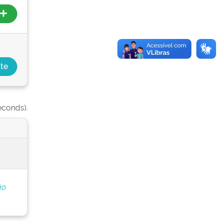
econds).
ão