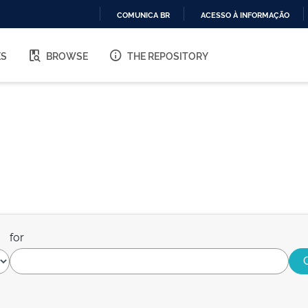
COMUNICA BR
ACESSO À INFORMAÇÃO
IR
PARA
ES
BROWSE
THE REPOSITORY
O
CONTEÚDO
for