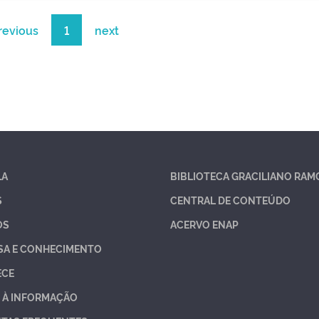
revious
1
next
LA
BIBLIOTECA GRACILIANO RAM
S
CENTRAL DE CONTEÚDO
OS
ACERVO ENAP
SA E CONHECIMENTO
ECE
 À INFORMAÇÃO