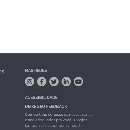
NAS REDES
OS
ACESSIBILIDADE
DEIXE SEU FEEDBACK
Compartilhe conosco
se nossos canais
estão adequados pra você? Elogios
também são super bem vindos!