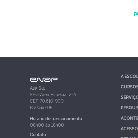
p
A ESCO
CURSO
Asa Sul
SPO Área Especial 2-A
SERVIÇ
CEP 70.610-900
Brasília/DF
PESQUI
ACONT
Horário de funcionamento
08h00 às 18h00
ACESSO
Contato