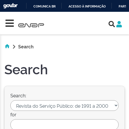
COMUNICA BR
ACESSO À INFORMAÇÃO
PARTI
Skip navigation
IR
PARA
O
CONTEÚDO
Search
Search
Search:
for