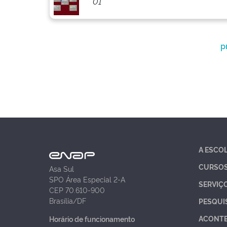
01
p
A ESCO
CURSO
Asa Sul
SPO Área Especial 2-A
SERVIÇ
CEP 70.610-900
Brasília/DF
PESQUI
ACONT
Horário de funcionamento