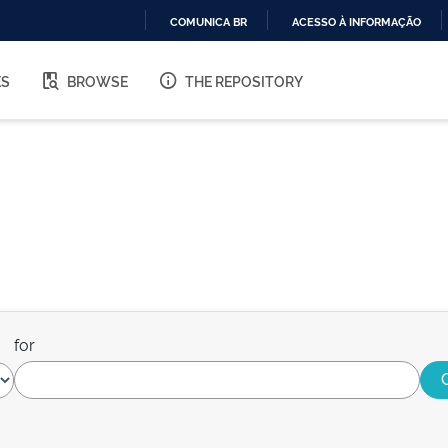
COMUNICA BR
ACESSO À INFORMAÇÃO
IR
PARA
ES
BROWSE
THE REPOSITORY
O
CONTEÚDO
for