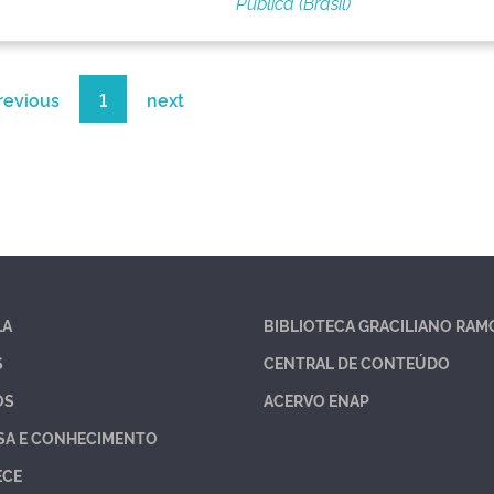
Pública (Brasil)
revious
1
next
LA
BIBLIOTECA GRACILIANO RAM
S
CENTRAL DE CONTEÚDO
OS
ACERVO ENAP
SA E CONHECIMENTO
ECE