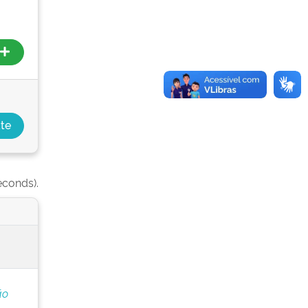
econds).
ão