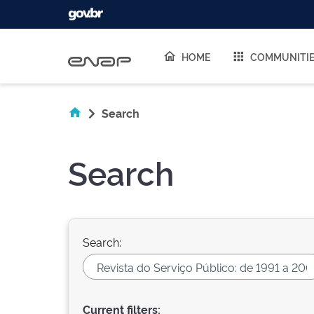
Skip navigation
HOME
COMMUNITI
Search
Search
Search:
Current filters: