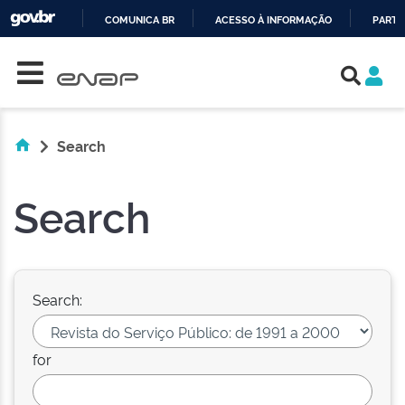
COMUNICA BR
ACESSO À INFORMAÇÃO
PARTI
Skip navigation
IR
PARA
O
CONTEÚDO
Search
Search
Search:
for