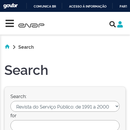
COMUNICA BR
ACESSO À INFORMAÇÃO
PARTI
Skip navigation
IR
PARA
O
CONTEÚDO
Search
Search
Search:
for