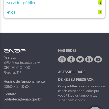
servidor público
1
ética
1
NAS REDES
Asa Sul
SPO Área Especial 2-A
CEP 70.610-900
ACESSIBILIDADE
Brasília/DF
DEIXE SEU FEEDBACK
Horário de funcionamento
Compartilhe conosco
se nossos
08h00 às 18h00
canais estão adequados pra
Contato
você? Elogios também são
biblioteca@enap.gov.br
super bem vindos!