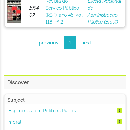
Revista do
Escola Nacional
1994-
Serviço Público
de
07
(RSP), ano 45, vol.
Administração
118, nº 2
Pública (Brasil)
previous
1
next
Discover
Subject
Especialista em Políticas Pública...
1
moral
1