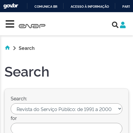
COMUNICA BR
ACESSO À INFORMAÇÃO
PARTI
Skip navigation
IR
PARA
O
CONTEÚDO
Search
Search
Search:
for