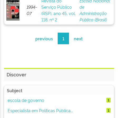
Revista do
Escola Nacional
1994-
Serviço Público
de
07
(RSP), ano 45, vol.
Administração
118, nº 2
Pública (Brasil)
previous
1
next
Discover
Subject
escola de governo
1
Especialista em Políticas Pública...
1