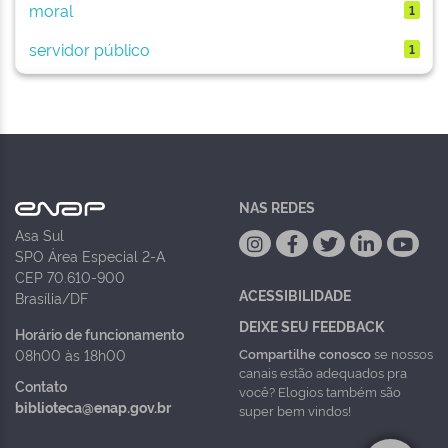
moral
1
servidor público
1
NAS REDES
Asa Sul
SPO Área Especial 2-A
CEP 70.610-900
ACESSIBILIDADE
Brasília/DF
DEIXE SEU FEEDBACK
Horário de funcionamento
Compartilhe conosco
se nossos
08h00 às 18h00
canais estão adequados pra
Contato
você? Elogios também são
biblioteca@enap.gov.br
super bem vindos!