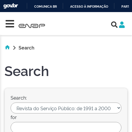
COMUNICA BR
ACESSO À INFORMAÇÃO
PARTI
Skip navigation
IR
PARA
O
CONTEÚDO
Search
Search
Search:
for