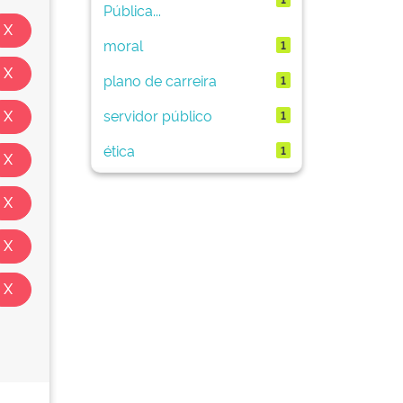
Pública...
moral
1
plano de carreira
1
servidor público
1
ética
1