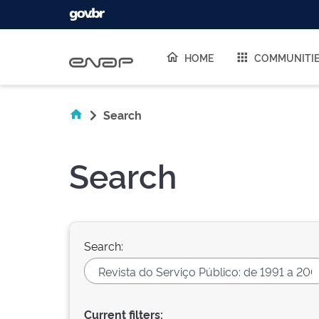
Skip navigation
HOME
COMMUNITI
Search
Search
Search:
Current filters: