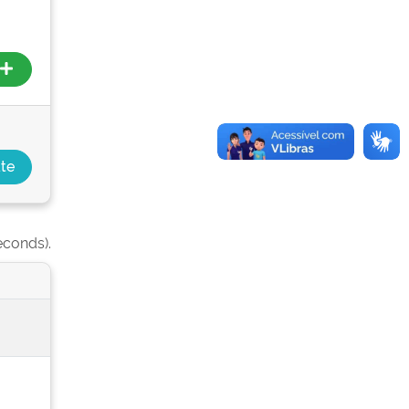
econds).