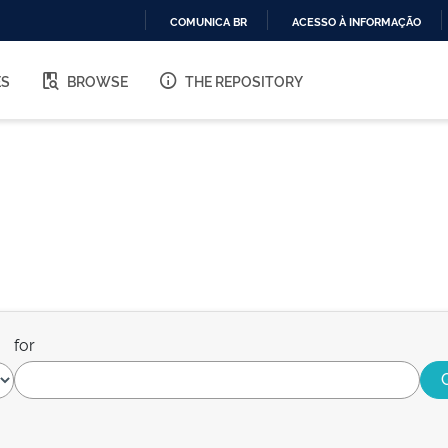
COMUNICA BR
ACESSO À INFORMAÇÃO
IR
PARA
ES
BROWSE
THE REPOSITORY
O
CONTEÚDO
for