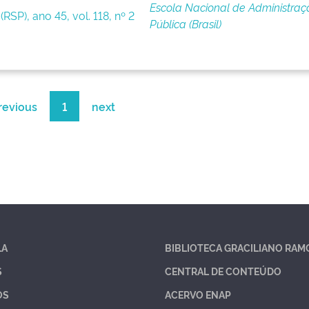
Escola Nacional de Administraç
RSP), ano 45, vol. 118, nº 2
Pública (Brasil)
revious
1
next
LA
BIBLIOTECA GRACILIANO RAM
S
CENTRAL DE CONTEÚDO
OS
ACERVO ENAP