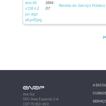
1994-
Revista do Serviço Público (
07
p
A ESCO
CURSO
Asa Sul
SPO Área Especial 2-A
SERVIÇ
CEP 70.610-900