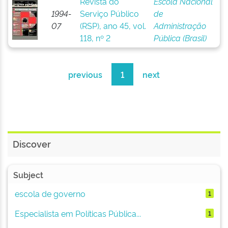
Revista do
Escola Nacional
1994-
Serviço Público
de
07
(RSP), ano 45, vol.
Administração
118, nº 2
Pública (Brasil)
previous
1
next
Discover
Subject
escola de governo
1
Especialista em Políticas Pública...
1