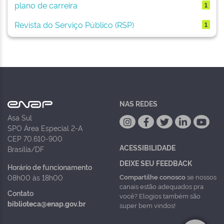
plano de carreira
1
Revista do Serviço Público (RSP)
1
NAS REDES
Asa Sul
SPO Área Especial 2-A
CEP 70.610-900
ACESSIBILIDADE
Brasília/DF
DEIXE SEU FEEDBACK
Horário de funcionamento
Compartilhe conosco
se nossos
08h00 às 18h00
canais estão adequados pra
Contato
você? Elogios também são
biblioteca@enap.gov.br
super bem vindos!