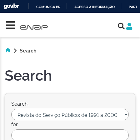
COMUNICA BR
ACESSO À INFORMAÇÃO
PARTI
Skip navigation
IR
PARA
O
CONTEÚDO
Search
Search
Search:
for