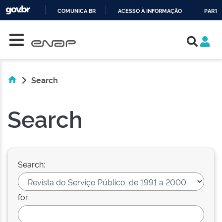
COMUNICA BR
ACESSO À INFORMAÇÃO
PARTI
Skip navigation
IR
PARA
O
CONTEÚDO
Search
Search
Search:
for