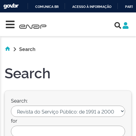
COMUNICA BR
ACESSO À INFORMAÇÃO
PARTI
Skip navigation
IR
PARA
O
CONTEÚDO
Search
Search
Search:
for