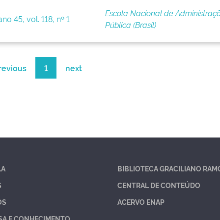
Escola Nacional de Administraç
no 45, vol. 118, nº 1
Pública (Brasil)
revious
1
next
LA
BIBLIOTECA GRACILIANO RAM
S
CENTRAL DE CONTEÚDO
OS
ACERVO ENAP
SA E CONHECIMENTO