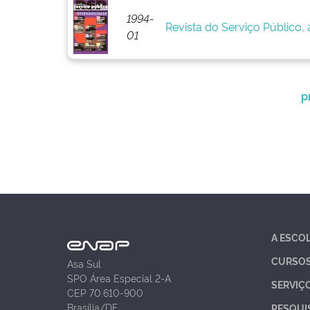
1994-
Revista do Serviço Público, a
01
p
A ESCO
CURSO
Asa Sul
SPO Área Especial 2-A
SERVIÇ
CEP 70.610-900
Brasília/DF
PESQUI