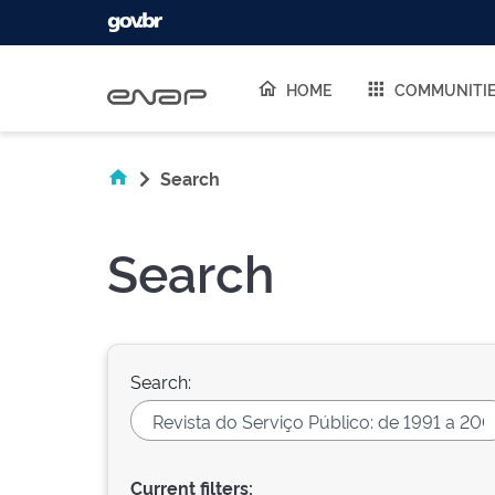
Skip navigation
HOME
COMMUNITI
Search
Search
Search:
Current filters: