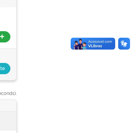
econds).