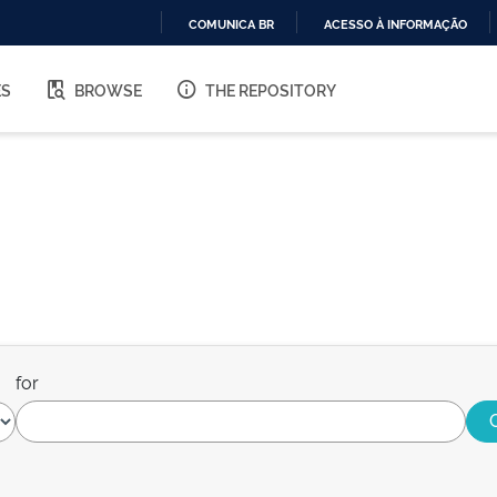
COMUNICA BR
ACESSO À INFORMAÇÃO
IR
PARA
ES
BROWSE
THE REPOSITORY
O
CONTEÚDO
for