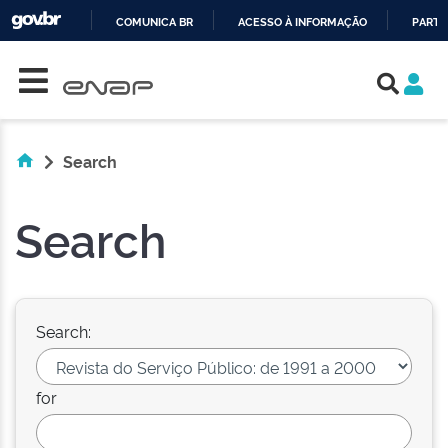
COMUNICA BR
ACESSO À INFORMAÇÃO
PARTI
Skip navigation
IR
PARA
O
CONTEÚDO
Search
Search
Search:
for