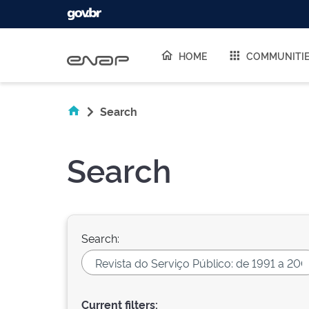
Skip navigation
HOME
COMMUNITI
Search
Search
Search:
Current filters: