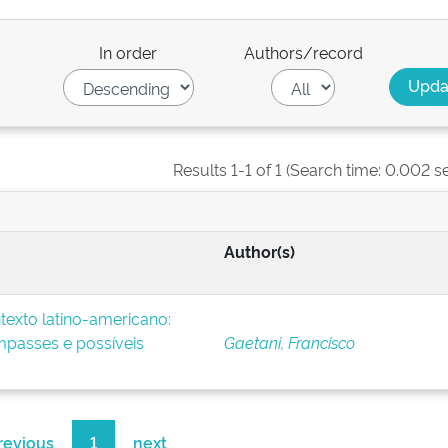
In order
Authors/record
Results 1-1 of 1 (Search time: 0.002 s
Author(s)
exto latino-americano:
mpasses e possíveis
Gaetani, Francisco
revious
1
next