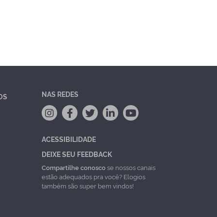
NAS REDES
OS
ACESSIBILIDADE
DEIXE SEU FEEDBACK
Compartilhe conosco
se nossos canais
estão adequados pra você? Elogios
também são super bem vindos!