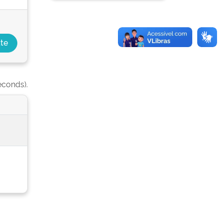
econds).