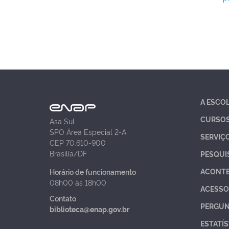
A ESCO
CURSO
Asa Sul
SPO Área Especial 2-A
SERVIÇ
CEP 70.610-900
Brasília/DF
PESQUI
ACONT
Horário de funcionamento
08h00 às 18h00
ACESSO
Contato
PERGUN
biblioteca@enap.gov.br
ESTATÍS