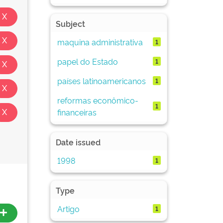
Subject
maquina administrativa
1
papel do Estado
1
países latinoamericanos
1
reformas econômico-
1
financeiras
Date issued
1998
1
Type
Artigo
1