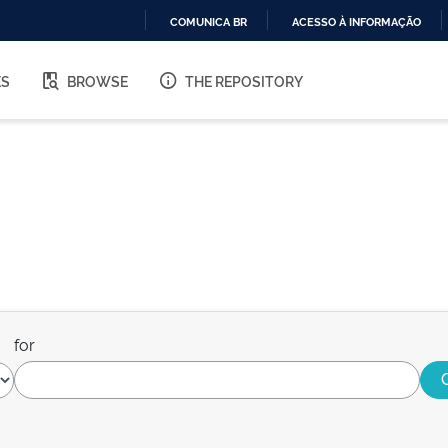
COMUNICA BR
ACESSO À INFORMAÇÃO
IR
PARA
ES
BROWSE
THE REPOSITORY
O
CONTEÚDO
for