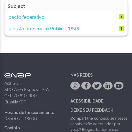
Subject
pacto federativo
1
Revista do Serviço Público (RSP)
1
NAS REDES
Asa Sul
SPO Área Especial 2-A
CEP 70.610-900
ACESSIBILIDADE
Brasília/DF
DEIXE SEU FEEDBACK
Horário de funcionamento
Compartilhe conosco
se nossos
08h00 às 18h00
canais estão adequados pra
Contato
você? Elogios também são