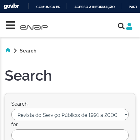
COMUNICA BR
ACESSO À INFORMAÇÃO
PARTI
Skip navigation
IR
PARA
O
CONTEÚDO
Search
Search
Search:
for