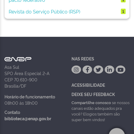
Revista do Serviço Público (RSP)
1
NAS REDES
Asa Sul
SPO Área Especial 2-A
CEP 70.610-900
ACESSIBILIDADE
Brasília/DF
DEIXE SEU FEEDBACK
Horário de funcionamento
Compartilhe conosco
se nossos
08h00 às 18h00
canais estão adequados pra
Contato
você? Elogios também são
biblioteca@enap.gov.br
super bem vindos!