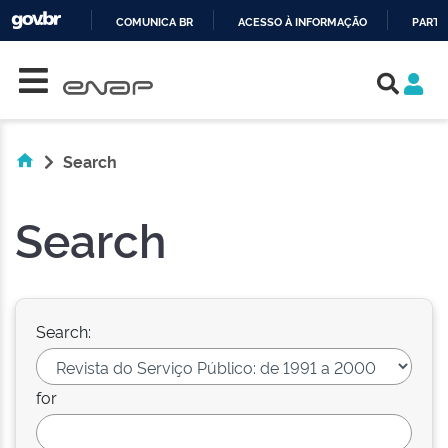
COMUNICA BR
ACESSO À INFORMAÇÃO
PARTI
Skip navigation
IR
PARA
O
CONTEÚDO
Search
Search
Search:
for