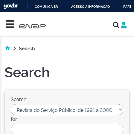
COMUNICA BR
ACESSO À INFORMAÇÃO
PARTI
Skip navigation
IR
PARA
O
CONTEÚDO
Search
Search
Search:
for