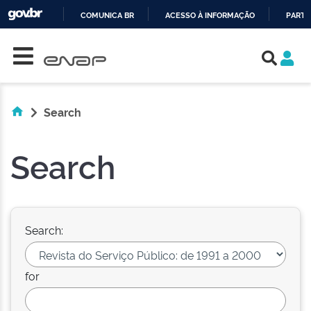
COMUNICA BR
ACESSO À INFORMAÇÃO
PARTI
Skip navigation
IR
PARA
O
CONTEÚDO
Search
Search
Search:
for