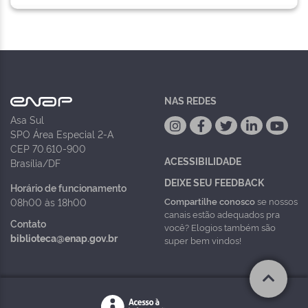
NAS REDES
Asa Sul
SPO Área Especial 2-A
CEP 70.610-900
ACESSIBILIDADE
Brasília/DF
DEIXE SEU FEEDBACK
Horário de funcionamento
Compartilhe conosco
se nossos
08h00 às 18h00
canais estão adequados pra
Contato
você? Elogios também são
biblioteca@enap.gov.br
super bem vindos!