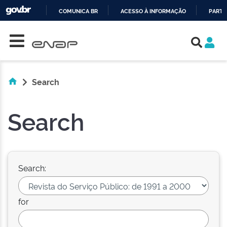
COMUNICA BR
ACESSO À INFORMAÇÃO
PARTI
Skip navigation
IR
PARA
O
CONTEÚDO
Search
Search
Search:
for