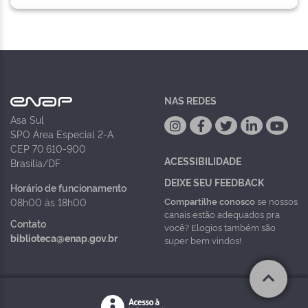
NAS REDES
Asa Sul
SPO Área Especial 2-A
CEP 70.610-900
ACESSIBILIDADE
Brasília/DF
DEIXE SEU FEEDBACK
Horário de funcionamento
Compartilhe conosco
se nossos
08h00 às 18h00
canais estão adequados pra
Contato
você? Elogios também são
biblioteca@enap.gov.br
super bem vindos!