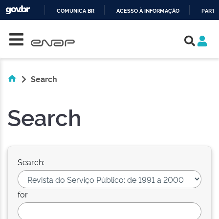
COMUNICA BR
ACESSO À INFORMAÇÃO
PARTI
Skip navigation
IR
PARA
O
CONTEÚDO
Search
Search
Search:
for