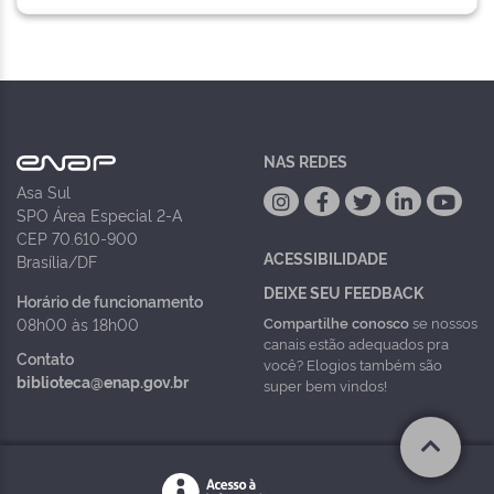
NAS REDES
Asa Sul
SPO Área Especial 2-A
CEP 70.610-900
ACESSIBILIDADE
Brasília/DF
DEIXE SEU FEEDBACK
Horário de funcionamento
Compartilhe conosco
se nossos
08h00 às 18h00
canais estão adequados pra
Contato
você? Elogios também são
biblioteca@enap.gov.br
super bem vindos!