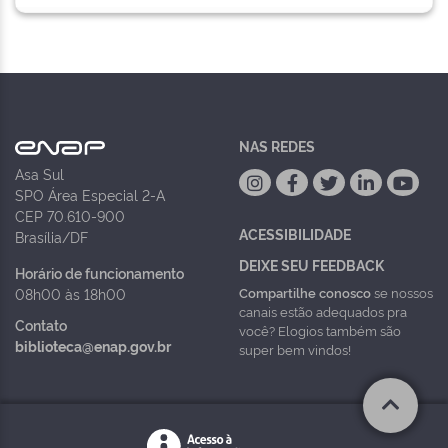
NAS REDES
Asa Sul
SPO Área Especial 2-A
CEP 70.610-900
ACESSIBILIDADE
Brasília/DF
DEIXE SEU FEEDBACK
Horário de funcionamento
Compartilhe conosco
se nossos
08h00 às 18h00
canais estão adequados pra
Contato
você? Elogios também são
biblioteca@enap.gov.br
super bem vindos!