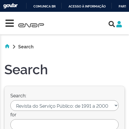
COMUNICA BR
ACESSO À INFORMAÇÃO
PARTI
Skip navigation
IR
PARA
O
CONTEÚDO
Search
Search
Search:
for