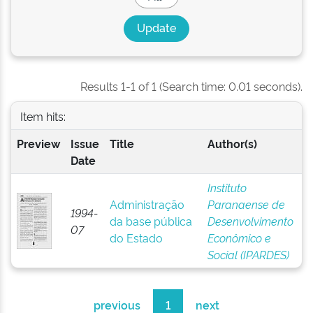
Results 1-1 of 1 (Search time: 0.01 seconds).
Item hits:
Preview
Issue
Title
Author(s)
Date
Instituto
Administração
Paranaense de
1994-
da base pública
Desenvolvimento
07
do Estado
Econômico e
Social (IPARDES)
previous
1
next