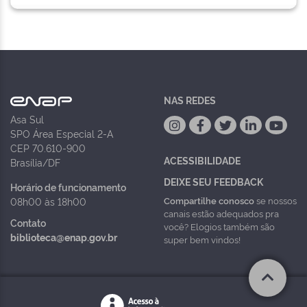
NAS REDES
Asa Sul
SPO Área Especial 2-A
CEP 70.610-900
ACESSIBILIDADE
Brasília/DF
DEIXE SEU FEEDBACK
Horário de funcionamento
Compartilhe conosco
se nossos
08h00 às 18h00
canais estão adequados pra
Contato
você? Elogios também são
biblioteca@enap.gov.br
super bem vindos!