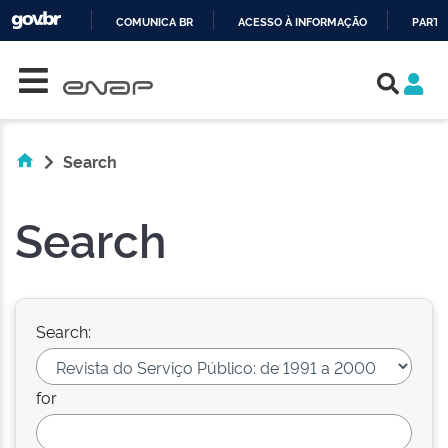
COMUNICA BR
ACESSO À INFORMAÇÃO
PARTI
Skip navigation
IR
PARA
O
CONTEÚDO
Search
Search
Search:
for