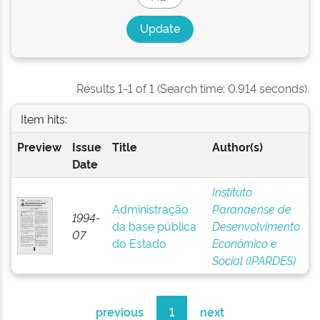
Results 1-1 of 1 (Search time: 0.914 seconds).
Item hits:
Preview
Issue
Title
Author(s)
Date
Instituto
Administração
Paranaense de
1994-
da base pública
Desenvolvimento
07
do Estado
Econômico e
Social (IPARDES)
previous
1
next