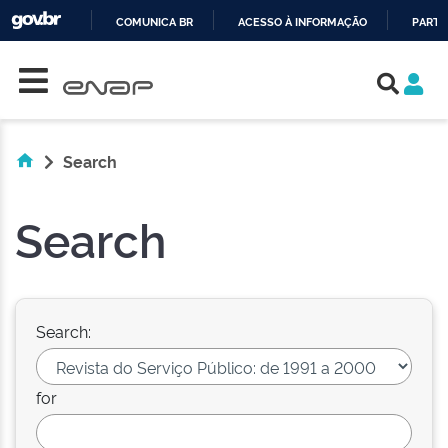
COMUNICA BR
ACESSO À INFORMAÇÃO
PARTI
Skip navigation
IR
PARA
O
CONTEÚDO
Search
Search
Search:
for