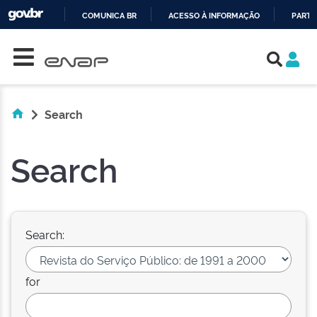
COMUNICA BR
ACESSO À INFORMAÇÃO
PARTI
Skip navigation
IR
PARA
O
CONTEÚDO
Search
Search
Search:
for