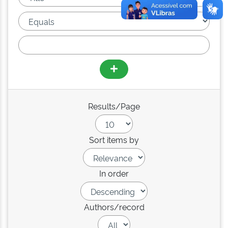
Results/Page
Sort items by
In order
Authors/record