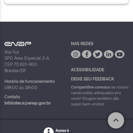
NAS REDES
Asa Sul
SPO Área Especial 2-A
CEP 70.610-900
ACESSIBILIDADE
Brasília/DF
DEIXE SEU FEEDBACK
Horário de funcionamento
Compartilhe conosco
se nossos
08h00 às 18h00
canais estão adequados pra
Contato
você? Elogios também são
biblioteca@enap.gov.br
super bem vindos!