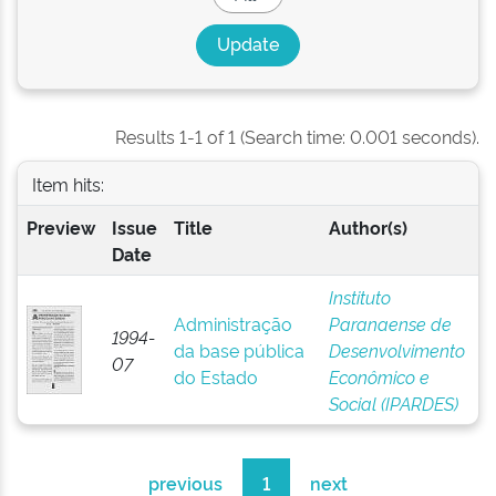
Results 1-1 of 1 (Search time: 0.001 seconds).
Item hits:
Preview
Issue
Title
Author(s)
Date
Instituto
Administração
Paranaense de
1994-
da base pública
Desenvolvimento
07
do Estado
Econômico e
Social (IPARDES)
previous
1
next