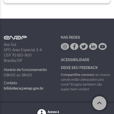
NAS REDES
Asa Sul
SPO Área Especial 2-A
CEP 70.610-900
ACESSIBILIDADE
Brasília/DF
DEIXE SEU FEEDBACK
Horário de funcionamento
Compartilhe conosco
se nossos
08h00 às 18h00
canais estão adequados pra
Contato
você? Elogios também são
biblioteca@enap.gov.br
super bem vindos!