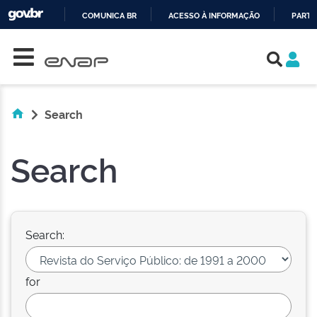
COMUNICA BR
ACESSO À INFORMAÇÃO
PARTI
Skip navigation
IR
PARA
O
CONTEÚDO
Search
Search
Search:
for