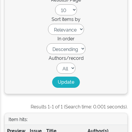
Sort items by
In order
Authors/record
Results 1-1 of 1 (Search time: 0.001 seconds).
Item hits:
Preview
Issue
Title
Author(s)