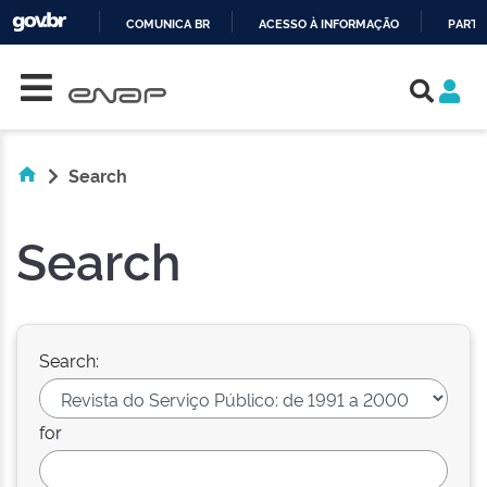
COMUNICA BR
ACESSO À INFORMAÇÃO
PARTI
Skip navigation
IR
PARA
O
CONTEÚDO
Search
Search
Search:
for