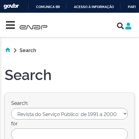
COMUNICA BR
ACESSO À INFORMAÇÃO
PARTI
Skip navigation
IR
PARA
O
CONTEÚDO
Search
Search
Search:
for