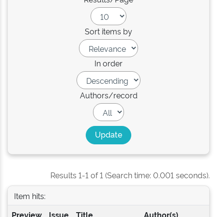
Sort items by
In order
Authors/record
Results 1-1 of 1 (Search time: 0.001 seconds).
Item hits:
Preview
Issue
Title
Author(s)