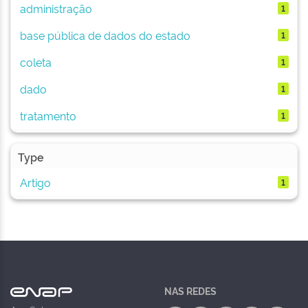
administração
1
base pública de dados do estado
1
coleta
1
dado
1
tratamento
1
Type
Artigo
1
NAS REDES