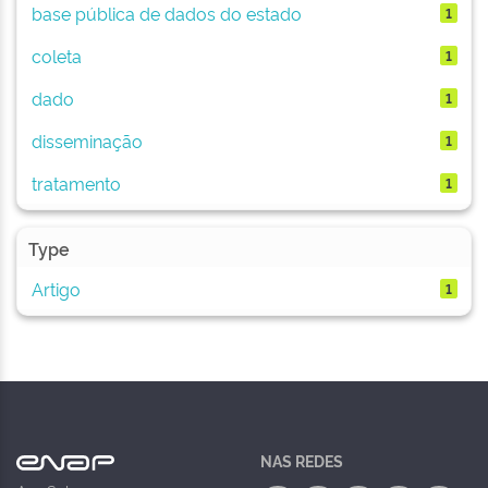
base pública de dados do estado
1
coleta
1
dado
1
disseminação
1
tratamento
1
Type
Artigo
1
NAS REDES