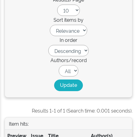
Sort items by
In order
Authors/record
Results 1-1 of 1 (Search time: 0.001 seconds).
Item hits:
Preview
Issue
Title
Author(s)