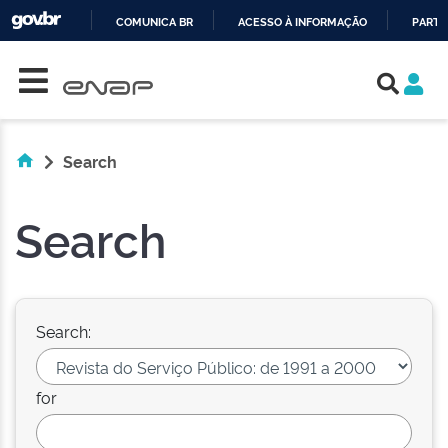
COMUNICA BR
ACESSO À INFORMAÇÃO
PARTI
Skip navigation
IR
PARA
O
CONTEÚDO
Search
Search
Search:
for