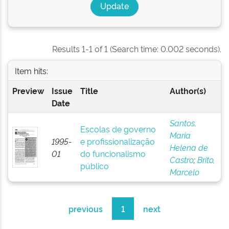
Results 1-1 of 1 (Search time: 0.002 seconds).
Item hits:
Preview
Issue
Title
Author(s)
Date
Santos,
Escolas de governo
Maria
1995-
e profissionalização
Helena de
01
do funcionalismo
Castro
;
Brito,
público
Marcelo
previous
1
next