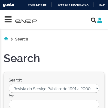
COMUNICA BR
ACESSO À INFORMAÇÃO
PARTI
Skip navigation
IR
PARA
O
CONTEÚDO
Search
Search
Search:
for