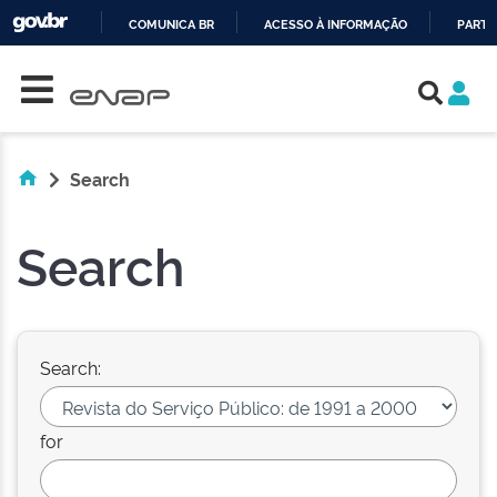
COMUNICA BR
ACESSO À INFORMAÇÃO
PARTI
Skip navigation
IR
PARA
O
CONTEÚDO
Search
Search
Search:
for