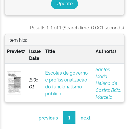
Results 1-1 of 1 (Search time: 0.001 seconds).
Item hits:
Preview
Issue
Title
Author(s)
Date
Santos,
Escolas de governo
Maria
1995-
e profissionalização
Helena de
01
do funcionalismo
Castro
;
Brito,
público
Marcelo
previous
1
next