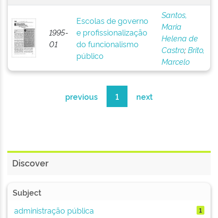
Santos,
Escolas de governo
Maria
1995-
e profissionalização
Helena de
01
do funcionalismo
Castro
;
Brito,
público
Marcelo
previous
1
next
Discover
Subject
administração pública
1