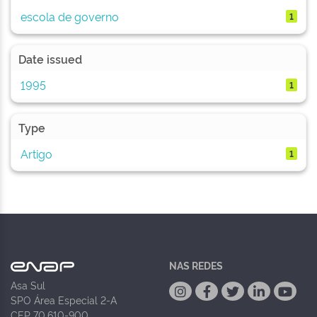
escola de governo
1
Date issued
1995
1
Type
Artigo
1
NAS REDES
Asa Sul
SPO Área Especial 2-A
CEP 70.610-900