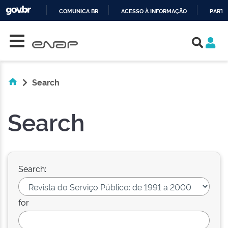
COMUNICA BR
ACESSO À INFORMAÇÃO
PARTI
Skip navigation
IR
PARA
O
CONTEÚDO
Search
Search
Search:
for