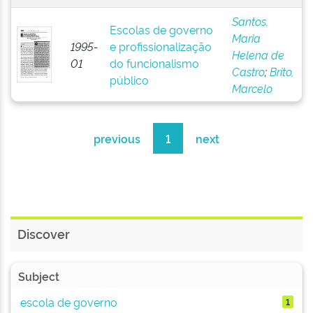
Santos,
Escolas de governo
Maria
1995-
e profissionalização
Helena de
01
do funcionalismo
Castro
;
Brito,
público
Marcelo
previous
1
next
Discover
Subject
escola de governo
1