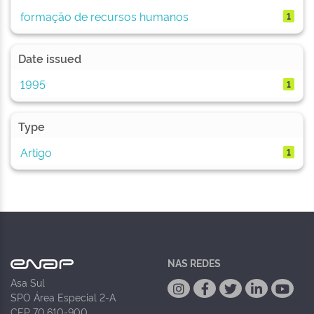
formação de recursos humanos
1
Date issued
1995
1
Type
Artigo
1
NAS REDES
Asa Sul
SPO Área Especial 2-A
CEP 70.610-900