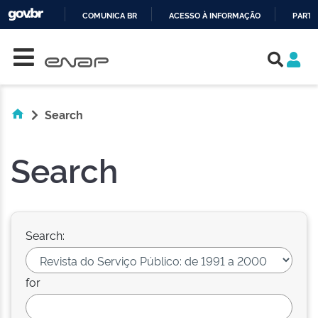
COMUNICA BR
ACESSO À INFORMAÇÃO
PARTI
Skip navigation
IR
PARA
O
CONTEÚDO
Search
Search
Search:
for