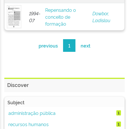
Repensando o
1994-
Dowbor,
conceito de
07
Ladislau
formação
previous
1
next
Discover
Subject
administração pública
1
recursos humanos
1