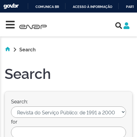
COMUNICA BR
ACESSO À INFORMAÇÃO
PARTI
Skip navigation
IR
PARA
O
CONTEÚDO
Search
Search
Search:
for