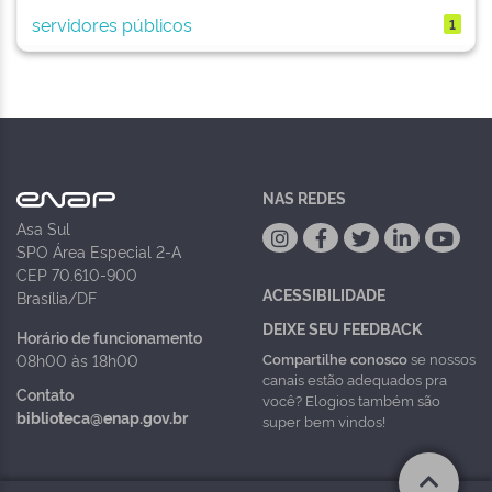
servidores públicos
1
NAS REDES
Asa Sul
SPO Área Especial 2-A
CEP 70.610-900
ACESSIBILIDADE
Brasília/DF
DEIXE SEU FEEDBACK
Horário de funcionamento
Compartilhe conosco
se nossos
08h00 às 18h00
canais estão adequados pra
Contato
você? Elogios também são
biblioteca@enap.gov.br
super bem vindos!