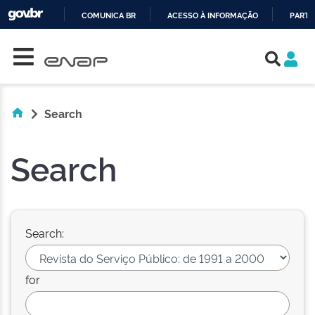
COMUNICA BR
ACESSO À INFORMAÇÃO
PARTI
Skip navigation
IR
PARA
O
CONTEÚDO
Search
Search
Search:
for