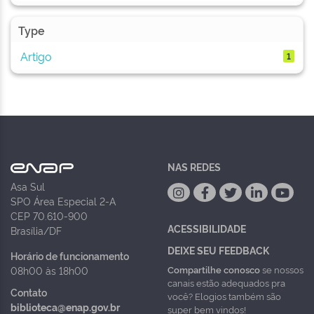
Type
Artigo
1
NAS REDES
Asa Sul
SPO Área Especial 2-A
CEP 70.610-900
ACESSIBILIDADE
Brasília/DF
DEIXE SEU FEEDBACK
Horário de funcionamento
Compartilhe conosco
se nossos
08h00 às 18h00
canais estão adequados pra
Contato
você? Elogios também são
biblioteca@enap.gov.br
super bem vindos!