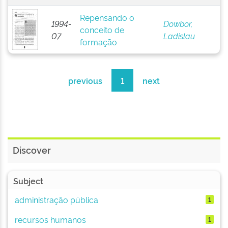
Repensando o
1994-
Dowbor,
conceito de
07
Ladislau
formação
previous
1
next
Discover
Subject
administração pública
1
recursos humanos
1