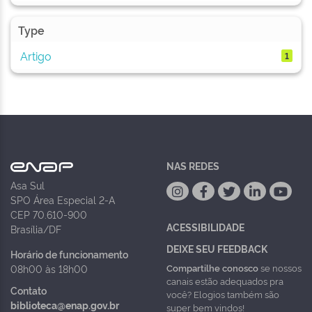
Type
Artigo
1
NAS REDES
Asa Sul
SPO Área Especial 2-A
CEP 70.610-900
ACESSIBILIDADE
Brasília/DF
DEIXE SEU FEEDBACK
Horário de funcionamento
Compartilhe conosco
se nossos
08h00 às 18h00
canais estão adequados pra
Contato
você? Elogios também são
biblioteca@enap.gov.br
super bem vindos!