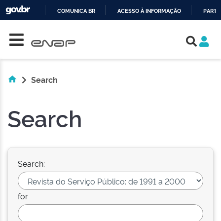
COMUNICA BR
ACESSO À INFORMAÇÃO
PARTI
Skip navigation
IR
PARA
O
CONTEÚDO
Search
Search
Search:
for