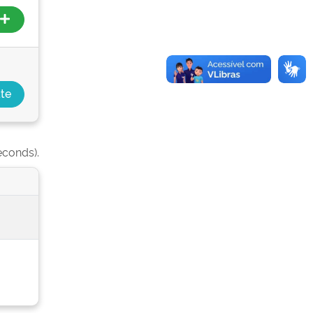
econds).