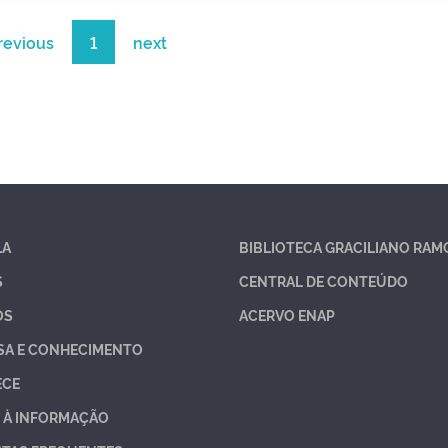
revious
1
next
LA
BIBLIOTECA GRACILIANO RAM
S
CENTRAL DE CONTEÚDO
OS
ACERVO ENAP
SA E CONHECIMENTO
ECE
 À INFORMAÇÃO