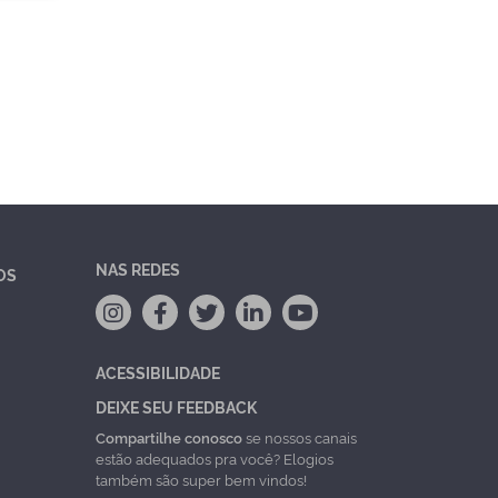
NAS REDES
OS
ACESSIBILIDADE
DEIXE SEU FEEDBACK
Compartilhe conosco
se nossos canais
estão adequados pra você? Elogios
também são super bem vindos!