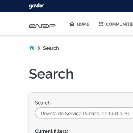
Skip navigation
HOME
COMMUNITI
Search
Search
Search:
Current filters: