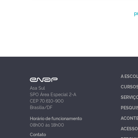
p
A ESCO
CURSO
Asa Sul
SPO Área Especial 2-A
SERVIÇ
CEP 70.610-900
Brasília/DF
PESQUI
ACONT
Horário de funcionamento
08h00 às 18h00
ACESSO
Contato