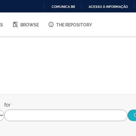
COMUNICA BR
ACESSO À INFORMAÇÃO
IR
PARA
ES
BROWSE
THE REPOSITORY
O
CONTEÚDO
for