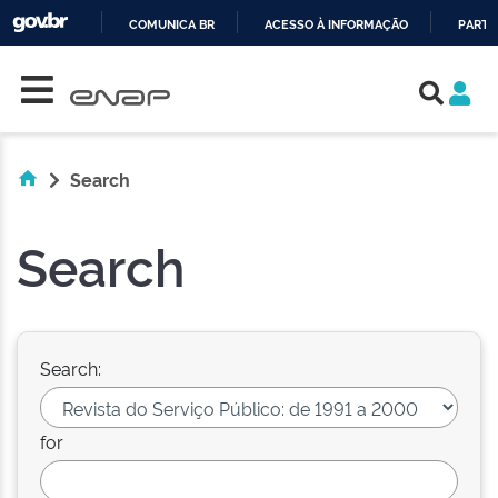
COMUNICA BR
ACESSO À INFORMAÇÃO
PARTI
Skip navigation
IR
PARA
O
CONTEÚDO
Search
Search
Search:
for