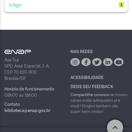
Artigo
1
NAS REDES
Asa Sul
SPO Área Especial 2-A
CEP 70.610-900
ACESSIBILIDADE
Brasília/DF
DEIXE SEU FEEDBACK
Horário de funcionamento
Compartilhe conosco
se nossos
08h00 às 18h00
canais estão adequados pra
Contato
você? Elogios também são
biblioteca@enap.gov.br
super bem vindos!