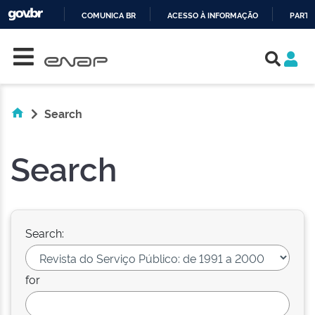
COMUNICA BR
ACESSO À INFORMAÇÃO
PARTI
Skip navigation
IR
PARA
O
CONTEÚDO
Search
Search
Search:
for