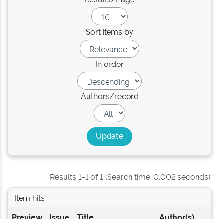
Sort items by
In order
Authors/record
Results 1-1 of 1 (Search time: 0.002 seconds).
Item hits:
Preview
Issue
Title
Author(s)