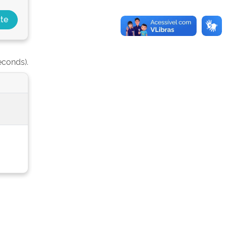
econds).