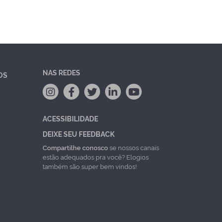
NAS REDES
OS
ACESSIBILIDADE
DEIXE SEU FEEDBACK
Compartilhe conosco
se nossos canais
estão adequados pra você? Elogios
também são super bem vindos!