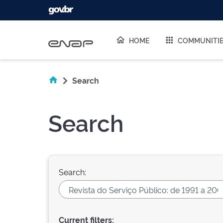
Skip navigation
HOME
COMMUNITI
Search
Search
Search:
Current filters: