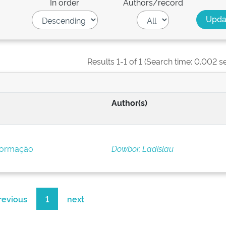
In order
Authors/record
Results 1-1 of 1 (Search time: 0.002 s
Author(s)
formação
Dowbor, Ladislau
revious
1
next