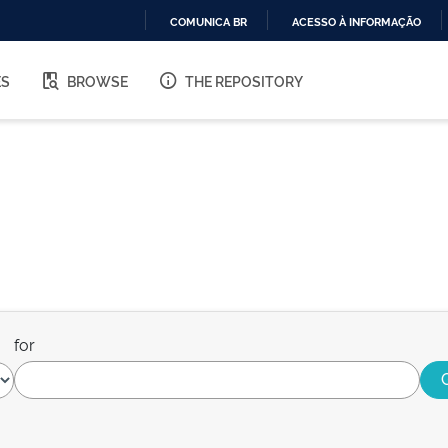
COMUNICA BR
ACESSO À INFORMAÇÃO
IR
PARA
ES
BROWSE
THE REPOSITORY
O
CONTEÚDO
for