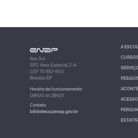
A ESCO
CURSO
Asa Sul
SPO Área Especial 2-A
SERVIÇ
CEP 70.610-900
Brasília/DF
PESQUI
ACONT
Horário de funcionamento
08h00 às 18h00
ACESSO
Contato
PERGUN
biblioteca@enap.gov.br
ESTATÍS