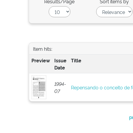
Results/Page
Sort items by
Item hits:
Preview
Issue
Title
Date
1994-
Repensando o conceito de 
07
p