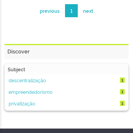
previous
1
next
Discover
Subject
descentralização
1
empreendedorismo
1
privatização
1