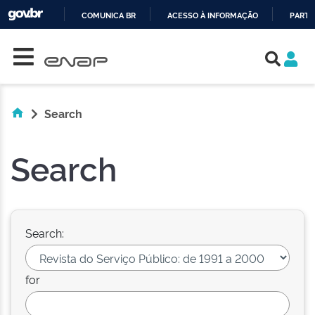
COMUNICA BR
ACESSO À INFORMAÇÃO
PARTI
Skip navigation
IR
PARA
O
CONTEÚDO
Search
Search
Search:
for