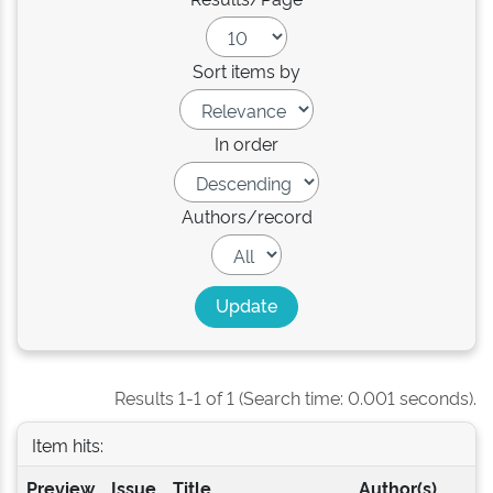
Sort items by
In order
Authors/record
Results 1-1 of 1 (Search time: 0.001 seconds).
Item hits:
Preview
Issue
Title
Author(s)