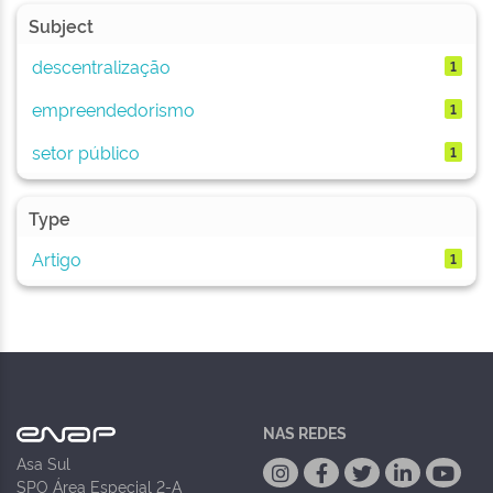
Subject
descentralização
1
empreendedorismo
1
setor público
1
Type
Artigo
1
NAS REDES
Asa Sul
SPO Área Especial 2-A