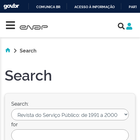
COMUNICA BR
ACESSO À INFORMAÇÃO
PARTI
Skip navigation
IR
PARA
O
CONTEÚDO
Search
Search
Search:
for