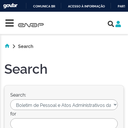
COMUNICA BR
ACESSO À INFORMAÇÃO
PARTI
Skip navigation
IR
PARA
O
CONTEÚDO
Search
Search
Search:
for