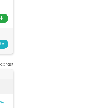
econds).
ção