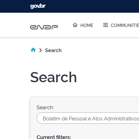
Skip navigation
HOME
COMMUNITI
Search
Search
Search:
Current filters: