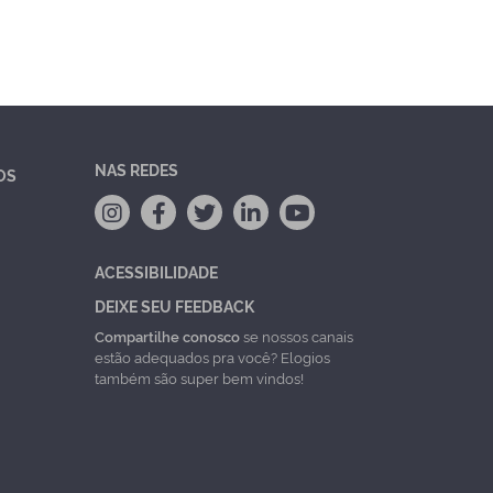
NAS REDES
OS
ACESSIBILIDADE
DEIXE SEU FEEDBACK
Compartilhe conosco
se nossos canais
estão adequados pra você? Elogios
também são super bem vindos!