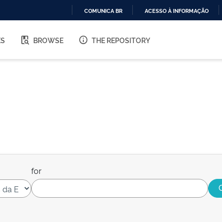
COMUNICA BR
ACESSO À INFORMAÇÃO
IR
PARA
ES
BROWSE
THE REPOSITORY
O
CONTEÚDO
for