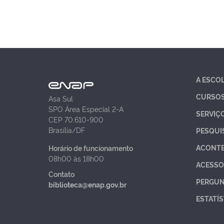
A ESCO
CURSO
Asa Sul
SPO Área Especial 2-A
SERVIÇ
CEP 70.610-900
Brasília/DF
PESQUI
ACONT
Horário de funcionamento
08h00 às 18h00
ACESSO
Contato
PERGUN
biblioteca@enap.gov.br
ESTATÍS