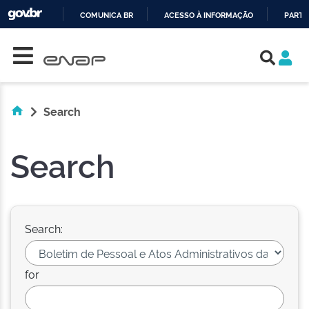
COMUNICA BR
ACESSO À INFORMAÇÃO
PARTI
Skip navigation
IR
PARA
O
CONTEÚDO
Search
Search
Search:
for