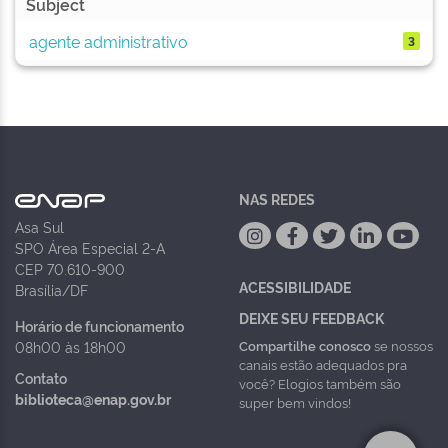
Subject
agente administrativo
3
NAS REDES
Asa Sul
SPO Área Especial 2-A
CEP 70.610-900
ACESSIBILIDADE
Brasília/DF
DEIXE SEU FEEDBACK
Horário de funcionamento
Compartilhe conosco
se nossos
08h00 às 18h00
canais estão adequados pra
Contato
você? Elogios também são
biblioteca@enap.gov.br
super bem vindos!