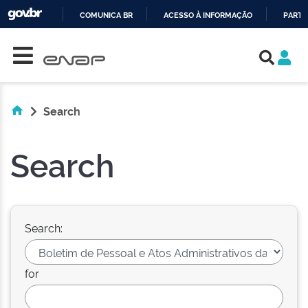
COMUNICA BR
ACESSO À INFORMAÇÃO
PARTI
Skip navigation
IR
PARA
O
CONTEÚDO
Search
Search
Search:
for