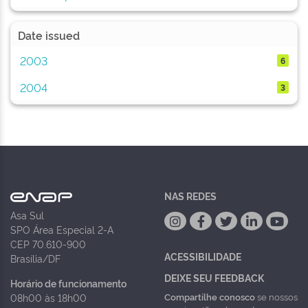
Date issued
2003
6
2004
3
NAS REDES
Asa Sul
SPO Área Especial 2-A
CEP 70.610-900
ACESSIBILIDADE
Brasília/DF
DEIXE SEU FEEDBACK
Horário de funcionamento
Compartilhe conosco
se nossos
08h00 às 18h00