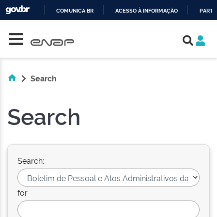
COMUNICA BR
ACESSO À INFORMAÇÃO
PARTI
Skip navigation
IR
PARA
O
CONTEÚDO
Search
Search
Search:
for