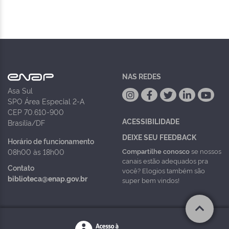
NAS REDES
Asa Sul
SPO Área Especial 2-A
CEP 70.610-900
ACESSIBILIDADE
Brasília/DF
DEIXE SEU FEEDBACK
Horário de funcionamento
Compartilhe conosco
se nossos
08h00 às 18h00
canais estão adequados pra
Contato
você? Elogios também são
biblioteca@enap.gov.br
super bem vindos!