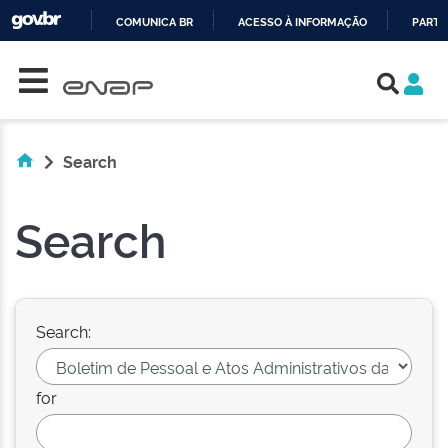
COMUNICA BR
ACESSO À INFORMAÇÃO
PARTI
Skip navigation
IR
PARA
O
CONTEÚDO
Search
Search
Search:
for