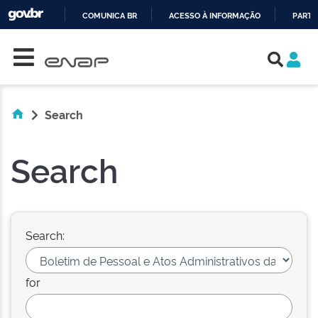
COMUNICA BR
ACESSO À INFORMAÇÃO
PARTI
Skip navigation
IR
PARA
O
CONTEÚDO
Search
Search
Search:
for