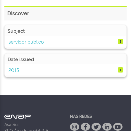
Discover
Subject
servidor publico
1
Date issued
2015
1
NAS REDES
Asa Sul
SPO Área Especial 2-A