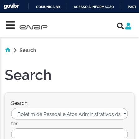
COMUNICA BR
ACESSO À INFORMAÇÃO
PARTI
Skip navigation
IR
PARA
O
CONTEÚDO
Search
Search
Search:
for